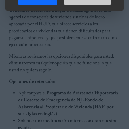
Consumer Credit and Budget Counseling, Inc. es una
agencia de consejería de vivienda sin fines de lucro,
aprobada por el HUD, que ofrece servicios a los
propietarios de viviendas que tienen dificultades para
pagar sus hipotecas y que posiblemente se enfrentan a una
ejecución hipotecaria.
Mientras revisamos las opciones disponibles para usted,
eliminaremos cualquier opción que no funcione, o que
usted no quiera seguir.
Opciones de retención:
Aplicar para el
Programa de Asistencia Hipotecaria
de Rescate de Emergencia de NJ -Fondo de
Asistencia al Propietario de Vivienda (HAF, por
sus siglas en inglés)
.
Solicitar una modificación interna con o sin nuestra
ayuda.